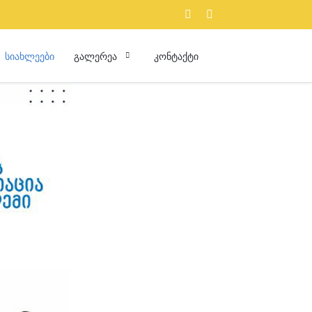
ᲡᲘᲐᲮᲚᲔᲔᲑᲘ
ᲒᲐᲚᲔᲠᲔᲐ
ᲙᲝᲜᲢᲐᲥᲢᲘ