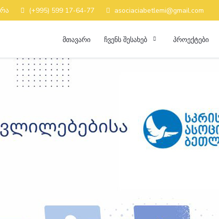
კრა
(+995) 599 17-64-77
asociaciabetlemi@gmail.com
ᲛᲗᲐᲕᲐᲠᲘ
ᲩᲕᲔᲜᲡ ᲨᲔᲡᲐᲮᲔᲑ
ᲞᲠᲝᲔᲥᲢᲔᲑᲘ