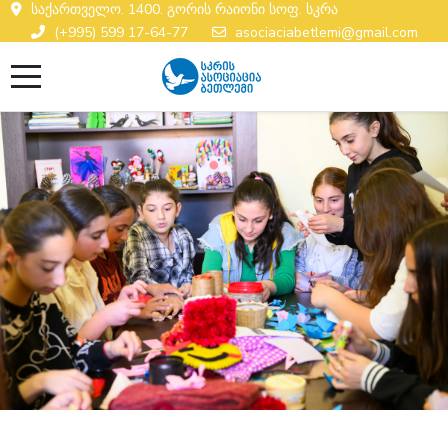
საქართველო. 1400. გორის რაიონი სოფ. სკრა
(+995) 599 17-64-77
asociaciabetlemi@gmail.com